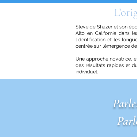
L’ori
Steve de Shazer et son épo
Alto en Californie dans 
l’identification et les lo
centrée sur l’émergence de s
Une approche novatrice, ef
des résultats rapides et d
individuel.
Parle
Parl