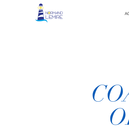
A
CO
O