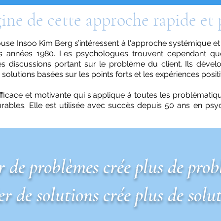
gine de cette approche rapide et 
use Insoo Kim Berg s’intéressent à l'approche systémique et 
les années 1980. Les psychologues trouvent cependant que
ngues discussions portant sur le problème du client. Ils déve
olutions basées sur les points forts et les expériences positi
ficace et motivante qui s'applique à toutes les problématiqu
urables. Elle est utilisée avec succès depuis 50 ans en psy
r de problèmes crée plus de prob
er de solutions crée plus de solut