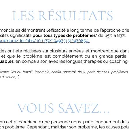
LES RÉSULTATS
mondiales démontrent l’efficacité à long terme de l’approche orie
tifs significatifs
pour tous types de problèmes*
de 65% à 83%.
gepub.com/doi/abs/10.1177/1049731512470859
des ont été réalisées sur plusieurs années, et montrent que dan
fait et que le problème est complètement ou en grande partie 
uables,
en comparaison avec les longues thérapies ou coaching t
lèmes liés au travail, insomnie, conflit parental, deuil, perte de sens, problèmes 
)
direction,..
VOUS SAVEZ...
nu cette experience: une personne nous parle longuement de s
son problème. Cependant, maitriser son problème, les causes poten