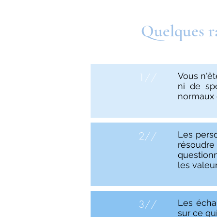
Quelques ra
1//
Vous n'êt
ni de sp
normaux 
2//
Les perso
résoudre
questionn
les valeu
3//
Les échan
sur ce qu