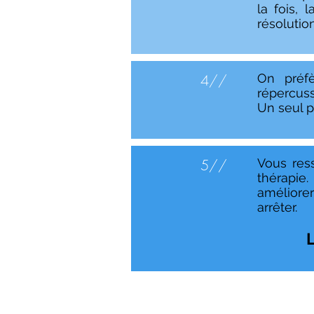
la fois,
résolution
4//
On préfè
répercuss
Un seul p
5//
Vous res
thérapie
améliore
arrêter.