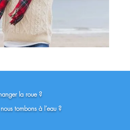
hanger la roue ?
 nous tombons à l’eau ?