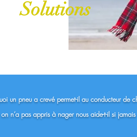
Solutions
oi un pneu a crevé permet-il au conducteur de c
n n’a pas appris à nager nous aide-t-il si jamais